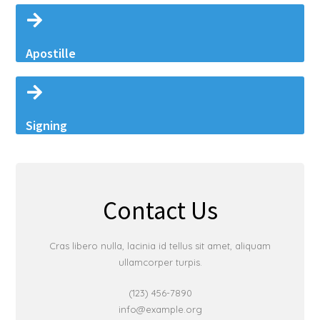
Apostille
Signing
Contact Us
Cras libero nulla, lacinia id tellus sit amet, aliquam
ullamcorper turpis.
(123) 456-7890
info@example.org