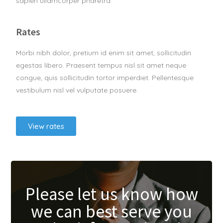
sapien ullamcorper pharetra.
Rates
Morbi nibh dolor, pretium id enim sit amet, sollicitudin
egestas libero. Praesent tempus nisl sit amet neque
congue, quis sollicitudin tortor imperdiet. Pellentesque
vestibulum nisl vel vulputate posuere.
View rates
Please let us know how
we can best serve you